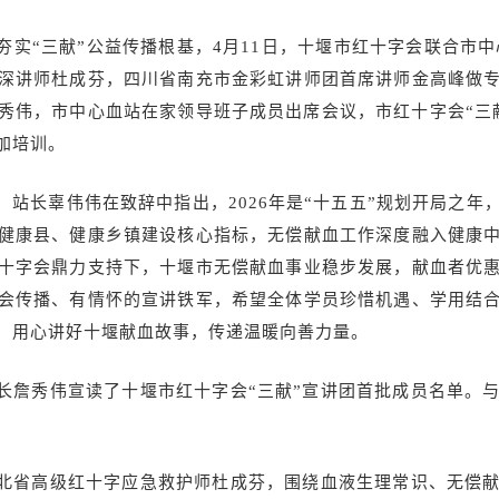
实“三献”公益传播根基，4月11日，十堰市红十字会联合市中心
深讲师杜成芬，四川省南充市金彩虹讲师团首席讲师金高峰做
秀伟，市中心血站在家领导班子成员出席会议，市红十字会“三
加培训。
站长辜伟伟在致辞中指出，2026年是“十五五”规划开局之年
健康县、健康乡镇建设核心指标，无偿献血工作深度融入健康
十字会鼎力支持下，十堰市无偿献血事业稳步发展，献血者优
会传播、有情怀的宣讲铁军，希望全体学员珍惜机遇、学用结
，用心讲好十堰献血故事，传递温暖向善力量。
长詹秀伟宣读了十堰市红十字会“三献”宣讲团首批成员名单。与
北省高级红十字应急救护师杜成芬，围绕血液生理常识、无偿