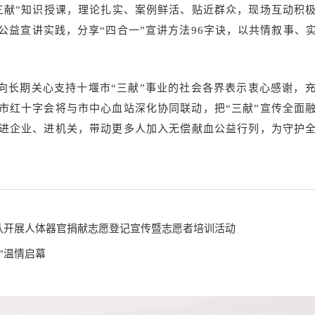
三献”知识授课，理论扎实、案例鲜活、贴近群众，现场互动积
公益宣讲实践，分享“四合一”宣讲方法96字诀，以共情叙事、
向长期关心支持十堰市“三献”事业的社会各界表示衷心感谢，
市红十字会将与市中心血站深化协同联动，把“三献”宣传全面
进企业、进机关，带动更多人加入无偿献血公益行列，为守护
队开展人体器官捐献志愿登记宣传暨志愿者培训活动
”温情启幕