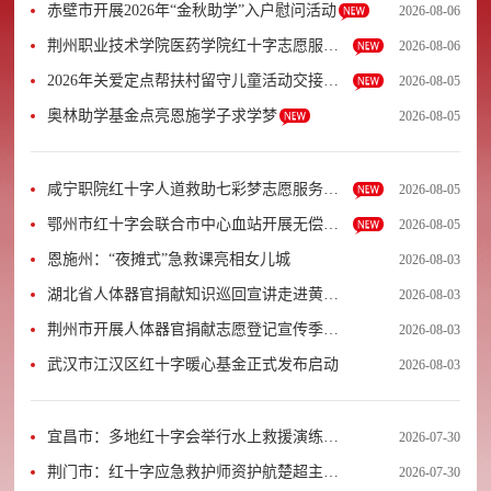
赤壁市开展2026年“金秋助学”入户慰问活动
2026-08-06
荆州职业技术学院医药学院红十字志愿服务
2026-08-06
队开展“青春善言行”活动
2026年关爱定点帮扶村留守儿童活动交接仪
2026-08-05
式在英山县举行
奥林助学基金点亮恩施学子求学梦
2026-08-05
咸宁职院红十字人道救助七彩梦志愿服务队
2026-08-05
开展关爱活动
鄂州市红十字会联合市中心血站开展无偿献
2026-08-05
血暨造血干细胞捐献宣传活动
恩施州：“夜摊式”急救课亮相女儿城
2026-08-03
湖北省人体器官捐献知识巡回宣讲走进黄石
2026-08-03
市西塞山区
荆州市开展人体器官捐献志愿登记宣传季活
2026-08-03
动
武汉市江汉区红十字暖心基金正式发布启动
2026-08-03
宜昌市：多地红十字会举行水上救援演练活
2026-07-30
动
荆门市：红十字应急救护师资护航楚超主场
2026-07-30