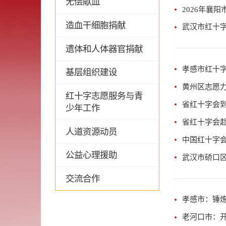
无偿献血
2026年襄
造血干细胞捐献
武汉市红十字
遗体和人体器官捐献
孝感市红十
基层组织建设
黄州区志愿
红十字志愿服务与青
省红十字会
少年工作
省红十字会
人道资源动员
中国红十字
公益心理援助
武汉市硚口
交流合作
孝感市：锤炼
老河口市：