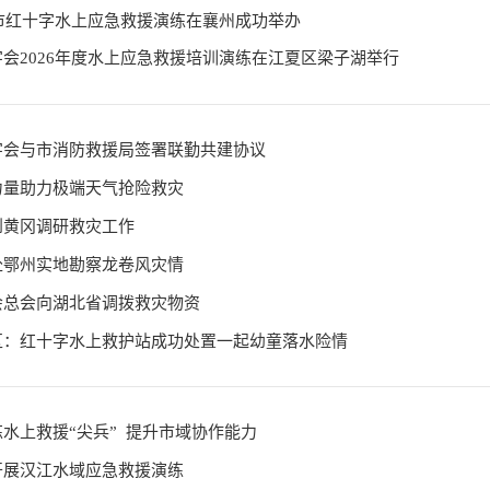
阳市红十字水上应急救援演练在襄州成功举办
会2026年度水上应急救援培训演练在江夏区梁子湖举行
字会与市消防救援局签署联勤共建协议
力量助力极端天气抢险救灾
到黄冈调研救灾工作
赴鄂州实地勘察龙卷风灾情
会总会向湖北省调拨救灾物资
区：红十字水上救护站成功处置一起幼童落水险情
水上救援“尖兵” 提升市域协作能力
开展汉江水域应急救援演练