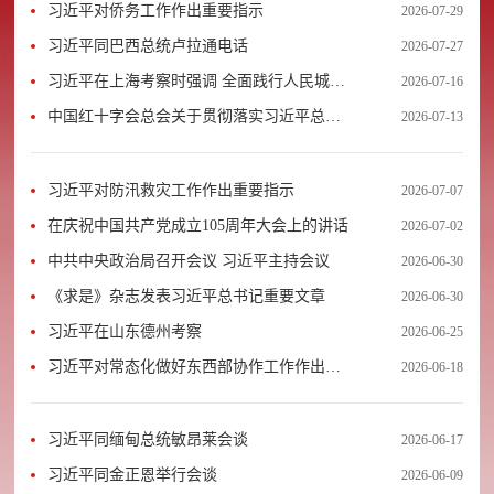
习近平对侨务工作作出重要指示
2026-07-29
习近平同巴西总统卢拉通电话
2026-07-27
习近平在上海考察时强调 全面践行人民城市
2026-07-16
理念 高质量推进城市更新
中国红十字会总会关于贯彻落实习近平总书
2026-07-13
记重要指示批示精神充分发挥红十字组织在
防汛救灾中的作用的通知
习近平对防汛救灾工作作出重要指示
2026-07-07
在庆祝中国共产党成立105周年大会上的讲话
2026-07-02
中共中央政治局召开会议 习近平主持会议
2026-06-30
《求是》杂志发表习近平总书记重要文章
2026-06-30
习近平在山东德州考察
2026-06-25
习近平对常态化做好东西部协作工作作出重
2026-06-18
要指示
习近平同缅甸总统敏昂莱会谈
2026-06-17
习近平同金正恩举行会谈
2026-06-09