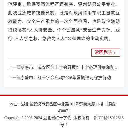
范评审，确保赛事流程严谨有序、评判结果公平专业。
此次应急救护技能竞赛，既是对东风商用车职工自救互
救能力、安全生产素养的一次全面检阅，也是政企联动
持续落实“人人讲安全、个个会应急”安全生产方针、践
行“人人学急救、急救为人人”公益理念的生动实践。
返回列表
上一篇：
孝感市、咸安区红十字会开展红十字心理健康和防溺
下一篇：
水安全教育等系列宣讲
赤壁市：红十字会启动2026年暑期巡河守护行动
地址：湖北省武汉市武昌区中北路101号楚商大厦11楼
邮编：
430071
Copyright ° 2003-2024 湖北省红十字会 版权所有
鄂ICP备18012613
号-1