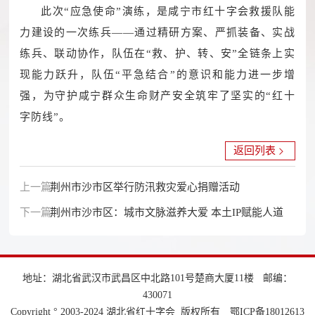
此次“应急使命”演练，是咸宁市红十字会救援队能
力建设的一次练兵——通过精研方案、严抓装备、实战
练兵、联动协作，队伍在“救、护、转、安”全链条上实
现能力跃升，队伍“平急结合”的意识和能力进一步增
强，为守护咸宁群众生命财产安全筑牢了坚实的“红十
字防线”。
返回列表
上一篇：
荆州市沙市区举行防汛救灾爱心捐赠活动
下一篇：
荆州市沙市区：城市文脉滋养大爱 本土IP赋能人道
地址：湖北省武汉市武昌区中北路101号楚商大厦11楼
邮编：
430071
Copyright ° 2003-2024 湖北省红十字会 版权所有
鄂ICP备18012613