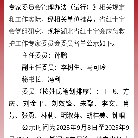
专家委员会管理办法（试行）》
相关规定
和工作实际，
经相关单位推荐，
省红十字
会党组研究，
现将
湖北省红十字会应急救
护工作专家委员会委员名单
公示如下。
主任委员：孙鹏
副主任委员：李树生、马可玲
秘书长：冯利
委员（按姓氏笔划排序）：王飞、方
庆、刘金平、刘效锋、朱聚、李文、肖
芳、张勇、林莉、明淑萍、胡桂美、钟帼
公示时间为
2025
年
9
月
8
日至
2025
年
9