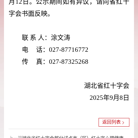
月
12
日。公示期间如有异议，请向省红十
字会书面反映。
联
系
人：涂文涛
电
话：
027-87716772
传
真：
027-87325268
湖北省红十字会
2025
年
9
月
8
日
返回列表