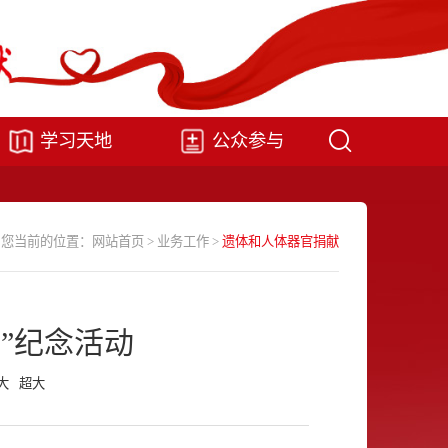
学习天地
公众参与
您当前的位置：
网站首页
>
业务工作
>
遗体和人体器官捐献
怀”纪念活动
大
超大