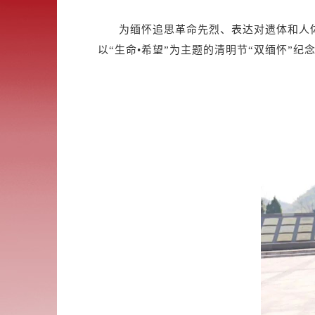
为缅怀追思革命先烈、表达对遗体和人
以“生命•希望”为主题的清明节“双缅怀”