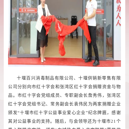
十堰百兴消毒制品有限公司、十堰供销新零售有限
公司分别向市红十字会和张湾区红十字会捐赠资金与物
品。市红十字会党组成员、专职副会长詹秀伟，张湾区
红十字会党组书记、常务副会长袁伟民为两家捐赠企业
颁发“十堰市红十字公益事业爱心企业”纪念牌匾，感谢
其对公益事业的支持。随后，与会领导还为十堰市21个