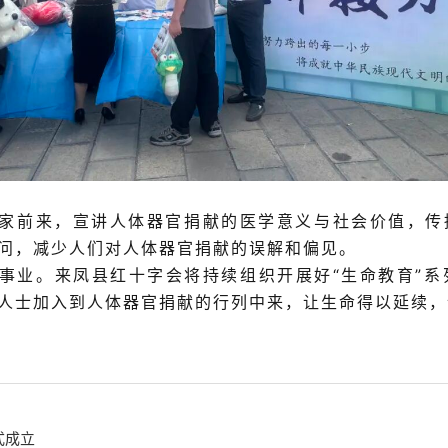
专家前来，宣讲人体
器官捐献的医学意义与社会价值，
传
问
，减少人们对人体器官捐献的误解和偏见。
事业。来凤
县红十字会将
持续组织开展好
“生命教育”
人士
加入到人体器官捐献的行列中来，
让
生命
得以延续，
式成立