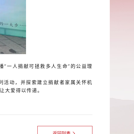
播
“一人捐献可拯救多
人
生命
”的
公益理
系列活动，并
探索
建立捐献者家属关怀机
让大爱得以传递。
返回列表