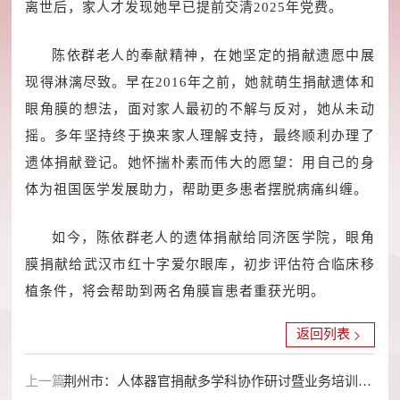
离世后，家人才发现她早已提前交清2025年党费。
陈依群老人的奉献精神，在她坚定的捐献遗愿中展
现得淋漓尽致。早在2016年之前，她就萌生捐献遗体和
眼角膜的想法，面对家人最初的不解与反对，她从未动
摇。多年坚持终于换来家人理解支持，最终顺利办理了
遗体捐献登记。她怀揣朴素而伟大的愿望：用自己的身
体为祖国医学发展助力，帮助更多患者摆脱病痛纠缠。
如今，陈依群老人的遗体捐献给同济医学院，眼角
膜捐献给武汉市红十字爱尔眼库，初步评估符合临床移
植条件，将会帮助到两名角膜盲患者重获光明。
返回列表
上一篇：
荆州市：人体器官捐献多学科协作研讨暨业务培训班