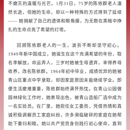
不磨灭的温暖与光芒。1月31日，75岁的陈依群老人溘
然长逝，但她的生命，却以一种特殊的方式得到了延续
—— 她捐献了自己的遗体和眼角膜，为无数在黑暗中挣
扎的生命点亮了希望的灯塔。
回顾陈依群老人的一生，波折不断却坚守初心。
1949年新中国成立，她诞生在这个充满希望的年份，取
名李解放。命运弄人，三岁时她被生母遗弃，幸得养母
收养，改名陈依群。1964年初中毕业，成绩优异的她被
青山区重点中学录取，却因家庭原因未能继续学业。即
便生活磨难重重，陈依群始终满怀热忱。在青山公园做
园林绿化工作时，她表现出色，被青山造船厂选中成为
一名实验员。在厂里，她担任女工委员，凭借热情和真
诚积极调解员工家庭纠纷，许多濒临破碎的家庭在她帮
助下重归和睦。她以共产党员身份践行初心使命，直到