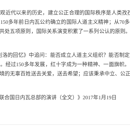
观近代以来的历史，建立公正合理的国际秩序是人类孜孜
150多年前日内瓦公约确立的国际人道主义精神；从70
平共处五项原则，国际关系演变积累了一系列公认的原则
沙斐利洛的回忆》中追问：能否成立人道主义组织？能否制
。经过150多年发展，红十字成为一种精神、一面旗帜
境的无辜百姓送去关爱，送去希望；应该秉承中立、公
合国日内瓦总部的演讲（全文）》2017年1月19日